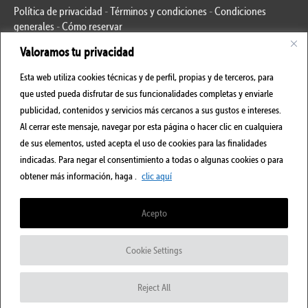
Política de privacidad
-
Términos y condiciones
-
Condiciones
generales
-
Cómo reservar
Valoramos tu privacidad
Esta web utiliza cookies técnicas y de perfil, propias y de terceros, para
que usted pueda disfrutar de sus funcionalidades completas y enviarle
Páginas interesantes
publicidad, contenidos y servicios más cercanos a sus gustos e intereses.
Al cerrar este mensaje, navegar por esta página o hacer clic en cualquiera
Evolution Travel en el mundo
de sus elementos, usted acepta el uso de cookies para las finalidades
El que soy asesores de viajes en línea
indicadas. Para negar el consentimiento a todas o algunas cookies o para
Los Consultores Operador Turístico
obtener más información, haga .
clic aquí
Instalaciones Turísticas
Acepto
Convertirse en un socio
FAQ
Cookie Settings
Reject All
Evolution Travel
2026